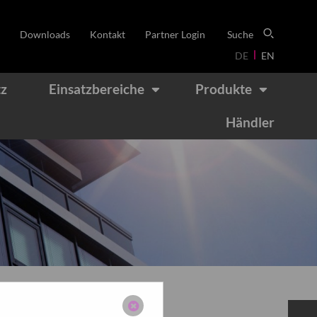
Downloads
Kontakt
Partner Login
Suche
DE
EN
tz
Einsatzbereiche
Produkte
Händler
®
®
®
®